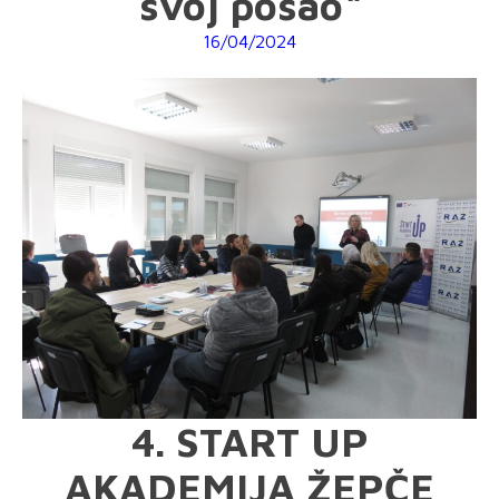
svoj posao“
16/04/2024
4. START UP
AKADEMIJA ŽEPČE