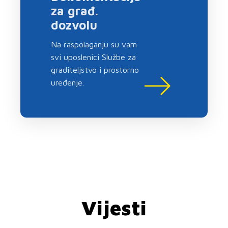
za građ.
dozvolu
Na raspolaganju su vam
svi uposlenici Službe za
graditeljstvo i prostorno
uređenje.
Vijesti