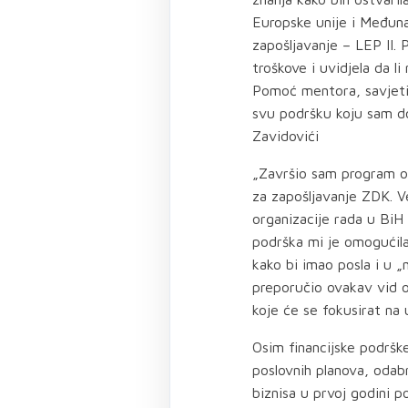
Europske unije i Međuna
zapošljavanje – LEP II. 
troškove i uvidjela da li
Pomoć mentora, savjeti 
svu podršku koju sam do
Zavidovići
„Završio sam program ob
za zapošljavanje ZDK. 
organizacije rada u BiH 
podrška mi je omogućila
kako bi imao posla i u 
preporučio ovakav vid o
koje će se fokusirat na
Osim financijske podršk
poslovnih planova, odab
biznisa u prvoj godini po