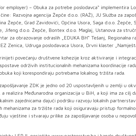
for employer) – Obuka za potrebe poslodavca“ implementira Lo
čine: Razvojna agencija Žepče d.o.o. (RAŽ), JU Služba za zapoš
na Žepče, Grad Zavidovići, Općina Usora, Saga d.o.o. Žepče, Sto
e, Jifeng d.o.o. Žepče, Bontex d.o.o. Maglaj, Ustanova za struč
ar za obrazovanje odraslih „EDUKA BH“ Tešanj, Regionalna ra
REZ Zenica, Udruga poslodavaca Usora, Drvni klaster „Namještaj
prinijeti povećanju društvene kohezije kroz aktiviranje i integr
spostave održivih institucionalnih mehanizama koordinacije rada
obuka koji korespondiraju potrebama lokalnog tržišta rada.
apošljavanje ZDK je jedno od 20 uspostavljenih u zemlji u okvi
, a realizira Međunarodna organizacija u BiH, a koji ima za cilj 
lokalnim zajednicama dajući podršku razvoju lokalnih partnersta
ih mehanizama za tržište rada koji osiguravaju pristup formaln
uju vještine i stvaraju prilike za zapošljavanje osoba u nepovo
rojektu LEP II, posjetite www.partnerstvo.ba i kanale društven