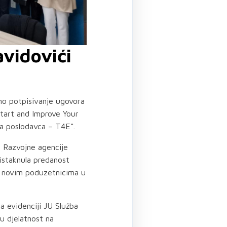
vidovići
no potpisivanje ugovora
Start and Improve Your
 za poslodavca – T4E“.
ed Razvojne agencije
 istaknula predanost
a novim poduzetnicima u
a evidenciji JU Služba
u djelatnost na