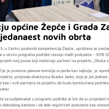
ju općine Žepče i Grada Za
 jedanaest novih obrta
3. u Centru poslovnih kompetencija Žepče, upriličeno je sveča
va u okviru programa podrške razvoju malih poduzeća – SIYB (
prijedi svoj posao koji realiziraju partneri na projektu „Obuka
čije je poslovne planove komisija ocijenila kao najbolje, je ispr
projekta, potpisala direktorica Branka Janko, koja je još jednom
 kao i svih partnera na projektu da budu kontinuirana podršk
vanju.
a za sudjelovanje u programu podrške je bio da su prijavljeni n
o-dobojskog kantona i da žele registrirati poduzeće kao osnovn