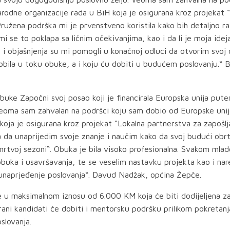
rodne organizacije rada u BiH koja je osigurana kroz projekat 
Pružena podrška mi je prvenstveno koristila kako bih detaljno raz
 mi se to poklapa sa ličnim očekivanjima, kao i da li je moja ide
i objašnjenja su mi pomogli u konačnoj odluci da otvorim svoj 
bila u toku obuke, a i koju ću dobiti u budućem poslovanju.“
uke Započni svoj posao koji je financirala Europska unija put
Veoma sam zahvalan na podršci koju sam dobio od Europske uni
koja je osigurana kroz projekat “Lokalna partnerstva za zapošlj
 da unaprijedim svoje znanje i naučim kako da svoj budući obrt
„mrtvoj sezoni“. Obuka je bila visoko profesionalna. Svakom ml
buka i usavršavanja, te se veselim nastavku projekta kao i na
 unaprjeđenje poslovanja“. Davud Nadžak, općina Žepče.
e u maksimalnom iznosu od 6.000 KM koja će biti dodijeljena za 
rani kandidati će dobiti i mentorsku podršku prilikom pokretanj
slovanja.