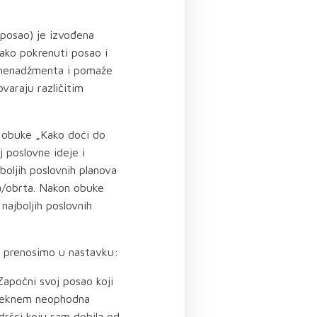
 posao) je izvođena
ako pokrenuti posao i
g menadžmenta i pomaže
varaju različitim
 obuke „Kako doći do
j poslovne ideje i
oljih poslovnih planova
ća/obrta. Nakon obuke
najboljih poslovnih
ani prenosimo u nastavku:
Započni svoj posao koji
 steknem neophodna
dršci koju sam dobila od