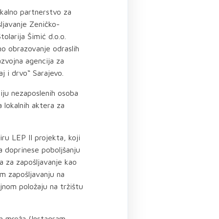
kalno partnerstvo za
ljavanje Zeničko-
larija Šimić d.o.o.
no obrazovanje odraslih
zvojna agencija za
 i drvo“ Sarajevo.
aciju nezaposlenih osoba
 lokalnih aktera za
ru LEP II projekta, koji
da doprinese poboljšanju
va za zapošljavanje kao
om zapošljavanju na
ljnom položaju na tržištu
ih mreža (Instagram,