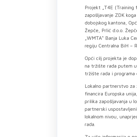
Projekt „T4E (Training 
zapošljavanje ZDK koga 
dobojskog kantona, Opći
Žepče, Prlić d.o.o. Žepč
„WMTA“ Banja Luka Cent
regiju Centralna BiH – 
Opći cilj projekta je do
na tržište rada putem u
tržište rada i programa 
Lokalno partnerstvo za z
financira Europska unija
prilika zapošljavanja u 
partnerski uspostavljen
lokalnom nivou, unaprjeđ
rada.
Za više informacija o p