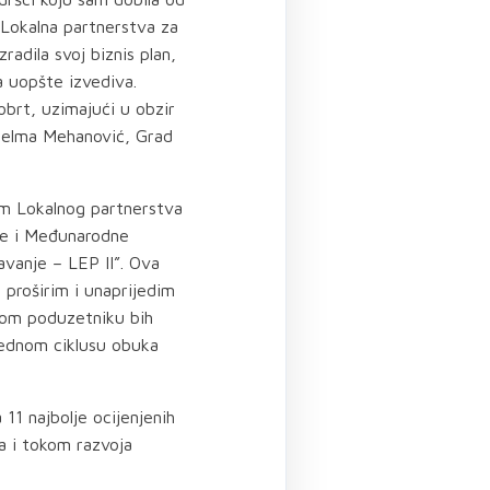
“Lokalna partnerstva za
radila svoj biznis plan,
ja uopšte izvediva.
obrt, uzimajući u obzir
 Belma Mehanović, Grad
em Lokalnog partnerstva
je i Međunarodne
avanje – LEP II”. Ova
 proširim i unaprijedim
adom poduzetniku bih
rednom ciklusu obuka
11 najbolje ocijenjenih
a i tokom razvoja