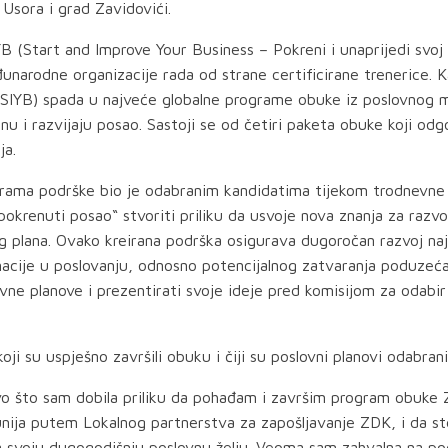
Usora i grad Zavidovići.
 (Start and Improve Your Business – Pokreni i unaprijedi svoj
narodne organizacije rada od strane certificirane trenerice. K
e (SIYB) spada u najveće globalne programe obuke iz poslovno
 i razvijaju posao. Sastoji se od četiri paketa obuke koji odgo
ja.
ograma podrške bio je odabranim kandidatima tijekom trodnevne
pokrenuti posao“ stvoriti priliku da usvoje nova znanja za razvo
g plana. Ovako kreirana podrška osigurava dugoročan razvoj najb
gnacije u poslovanju, odnosno potencijalnog zatvaranja poduze
lovne planove i prezentirati svoje ideje pred komisijom za odabir 
koji su uspješno završili obuku i čiji su poslovni planovi odabr
tvo što sam dobila priliku da pohađam i završim program obuke 
 unija putem Lokalnog partnerstva za zapošljavanje ZDK, i da
la svoju dugogodišnju poslovnu želju. Veoma sam zahvalna na po