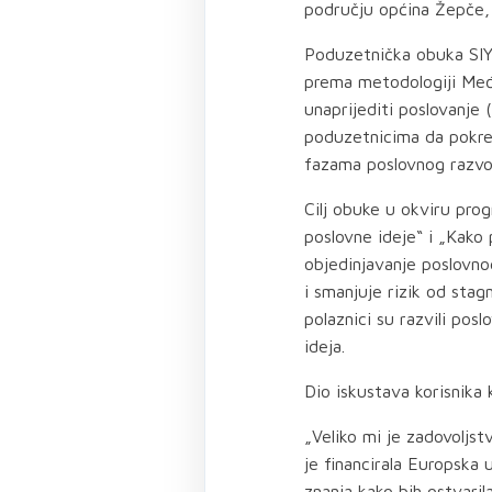
području općina Žepče, 
Poduzetnička obuka SIYB
prema metodologiji Među
unaprijediti poslovanj
poduzetnicima da pokrenu
fazama poslovnog razvo
Cilj obuke u okviru pr
poslovne ideje“ i „Kako 
objedinjavanje poslovno
i smanjuje rizik od sta
polaznici su razvili pos
ideja.
Dio iskustava korisnika 
„Veliko mi je zadovoljs
je financirala Europska
znanja kako bih ostvari