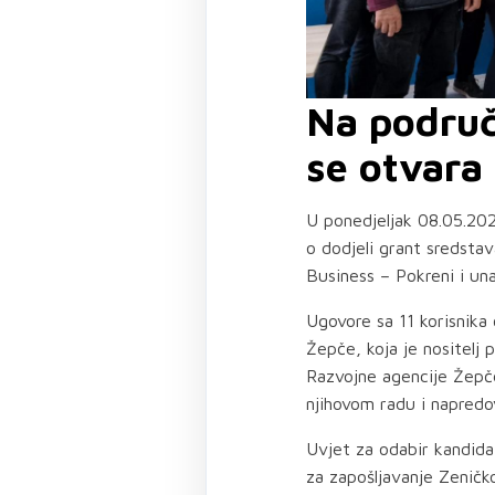
Na područ
se otvara
U ponedjeljak 08.05.202
o dodjeli grant sredsta
Business – Pokreni i una
Ugovore sa 11 korisnika 
Žepče, koja je nositelj 
Razvojne agencije Žepče
njihovom radu i napredo
Uvjet za odabir kandidat
za zapošljavanje Zeničk